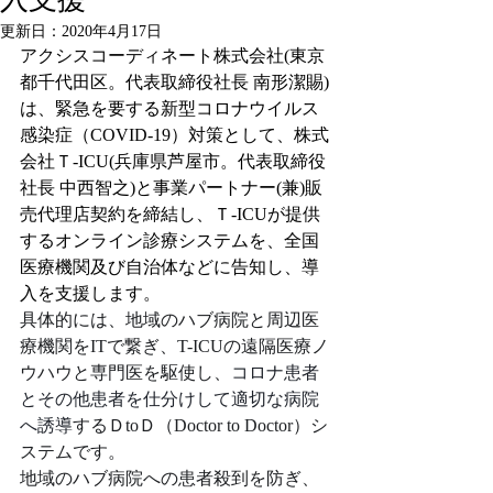
更新日：
2020年4月17日
アクシスコーディネート株式会社(東京
都千代田区。代表取締役社長 南形潔賜)
は、緊急を要する新型コロナウイルス
感染症（COVID-19）対策として、株式
会社Ｔ-ICU(兵庫県芦屋市。代表取締役
社長 中西智之)と事業パートナー(兼)販
売代理店契約を締結し、Ｔ-ICUが提供
するオンライン診療システムを、全国
医療機関及び
自治体
などに告知し、導
入を支援します。
具体的には、地域のハブ病院と周辺医
療機関をITで繋ぎ、T-ICUの遠隔医療ノ
ウハウと専門医を駆使し、
コロナ患者
とその他患者を仕分けして適切な病院
へ誘導
するＤtoＤ（Doctor to Doctor）シ
ステムです。
地域のハブ病院への患者殺到を防ぎ、