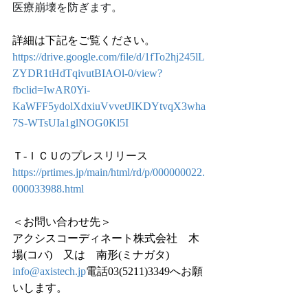
医療崩壊を防ぎます。
詳細は下記をご覧ください。
https://drive.google.com/file/d/1fTo2hj245lL
ZYDR1tHdTqivutBIAOl-0/view?
fbclid=IwAR0Yi-
KaWFF5ydolXdxiuVvvetJIKDYtvqX3wha
7S-WTsUIa1glNOG0Kl5I
Ｔ-ＩＣＵのプレスリリース
https://prtimes.jp/main/html/rd/p/000000022.
000033988.html
＜お問い合わせ先＞
アクシスコーディネート株式会社　木
場(コバ)　又は　南形(ミナガタ)
info@axistech.jp
電話03(5211)3349へお願
いします。