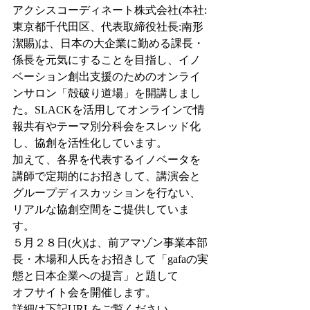
アクシスコーディネート株式会社(本社:
東京都千代田区、代表取締役社長:南形
潔賜)は、日本の大企業に勤める課長・
係長を元気にすることを目指し、イノ
ベーション創出支援のためのオンライ
ンサロン「殻破り道場」を開講しまし
た。SLACKを活用してオンラインで情
報共有やテーマ別分科会をスレッド化
し、協創を活性化しています。
加えて、各界を代表するイノベータを
講師で定期的にお招きして、講演会と
グループディスカッションを行ない、
リアルな協創空間をご提供していま
す。
５月２８日(火)は、前アマゾン事業本部
長・木場和人氏をお招きして「gafaの実
態と日本企業への提言」と題して
オフサイト会を開催します。
詳細は下記URLをご覧ください。