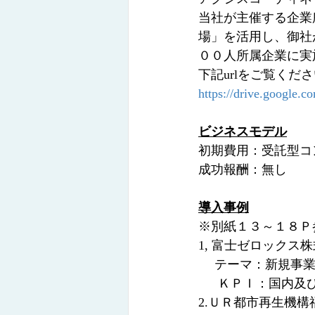
当社が主催する企業
場」を活用し、御社
００人所属企業に実
下記urlをご覧くだ
https://drive.googl
ビジネスモデル
初期費用：受託型コ
成功報酬：無し
導入事例
※別紙１３～１８Ｐ
1, 富士ゼロックス
　 テーマ：新規事
　  ＫＰＩ：国内
2.ＵＲ都市再生機