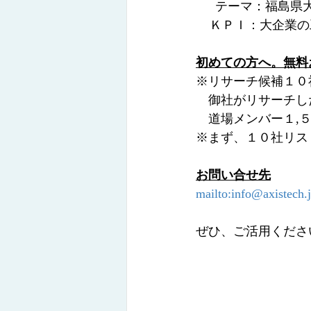
　  テーマ：福島
    ＫＰＩ：大
初めての方へ。無料
※リサーチ候補１０
　御社がリサーチし
　道場メンバー１,
※まず、１０社リスト
お問い合せ先
mailto:info@axistech.
ぜひ、ご活用くださ