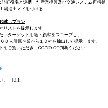
県大熊町役場と連携した産業復興及び交通システム再構築
企業の工場進出メドを付ける
お試しプラン
社リストを提示します
たいターゲット用途・顧客をスコープし、
５００人所属企業から１０社を抽出して提示します。
をご覧いただき、GO/NO-GO判断ください
jp
い。　以上