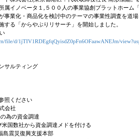
所属イノベータ１,５００人の事業協創プラットホーム
が事業化・商品化を検討中のテーマの事業性調査を道場
施する「からやぶりリサーチ」を開始しました。
さい
e.com/file/d/1jTIV1RDEgfqQyisdZ0pFn6OFaawANEJm/view?us
ンサルティング
参照ください
株式会社
業の為の資金調達
及び米国数社から資金調達メドを付ける
構福島震災復興支援本部