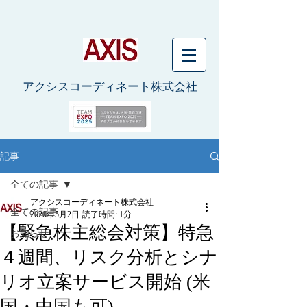
アクシスコーディネート株式会社
記事
全ての記事
アクシスコーディネート株式会社
全ての記事
2020年5月2日
読了時間: 1分
【緊急株主総会対策】特急
お知らせ
４週間、リスク分析とシナ
リオ立案サービス開始 (米
国・中国も可)